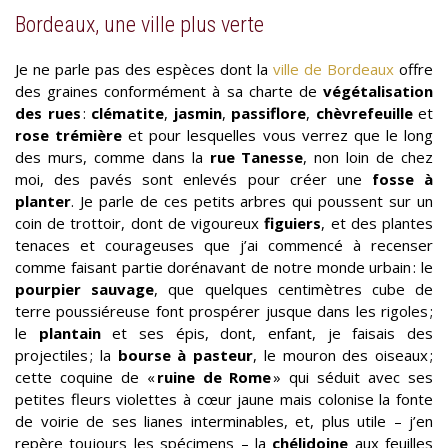
Bordeaux, une ville plus verte
Je ne parle pas des espèces dont la
ville de Bordeaux
offre
des graines conformément à sa charte de
végétalisation
des rues
:
clématite
,
jasmin
,
passiflore
,
chèvrefeuille
et
rose trémière
et pour lesquelles vous verrez que le long
des murs, comme dans la
rue Tanesse
, non loin de chez
moi, des pavés sont enlevés pour créer une
fosse à
planter
. Je parle de ces petits arbres qui poussent sur un
coin de trottoir, dont de vigoureux
figuiers
, et des plantes
tenaces et courageuses que j’ai commencé à recenser
comme faisant partie dorénavant de notre monde urbain : le
pourpier sauvage
, que quelques centimètres cube de
terre poussiéreuse font prospérer jusque dans les rigoles ;
le
plantain
et ses épis, dont, enfant, je faisais des
projectiles ; la
bourse à pasteur
, le mouron des oiseaux ;
cette coquine de «
ruine de Rome
» qui séduit avec ses
petites fleurs violettes à cœur jaune mais colonise la fonte
de voirie de ses lianes interminables, et, plus utile – j’en
repère toujours les spécimens – la
chélidoine
aux feuilles