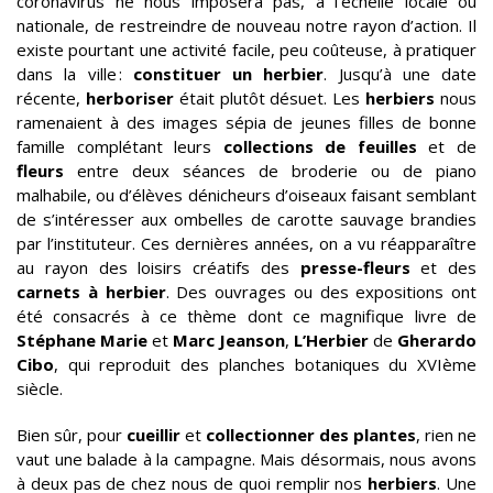
coronavirus ne nous imposera pas, à l’échelle locale ou
nationale, de restreindre de nouveau notre rayon d’action. Il
existe pourtant une activité facile, peu coûteuse, à pratiquer
dans la ville :
constituer un herbier
. Jusqu’à une date
récente,
herboriser
était plutôt désuet. Les
herbiers
nous
ramenaient à des images sépia de jeunes filles de bonne
famille complétant leurs
collections de feuilles
et de
fleurs
entre deux séances de broderie ou de piano
malhabile, ou d’élèves dénicheurs d’oiseaux faisant semblant
de s’intéresser aux ombelles de carotte sauvage brandies
par l’instituteur. Ces dernières années, on a vu réapparaître
au rayon des loisirs créatifs des
presse-fleurs
et des
carnets à herbier
. Des ouvrages ou des expositions ont
été consacrés à ce thème dont ce magnifique livre de
Stéphane Marie
et
Marc Jeanson
,
L’Herbier
de
Gherardo
Cibo
, qui reproduit des planches botaniques du XVIème
siècle.
Bien sûr, pour
cueillir
et
collectionner des plantes
, rien ne
vaut une balade à la campagne. Mais désormais, nous avons
à deux pas de chez nous de quoi remplir nos
herbiers
. Une