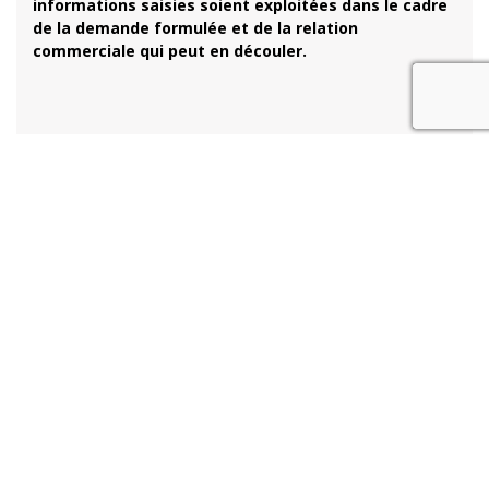
informations saisies soient exploitées dans le cadre
de la demande formulée et de la relation
commerciale qui peut en découler.
recaptcha
1 Rue Clément, 33000 Bordeaux
06 33 32 50 32
Mentions légales
Charte d’utilisation des données