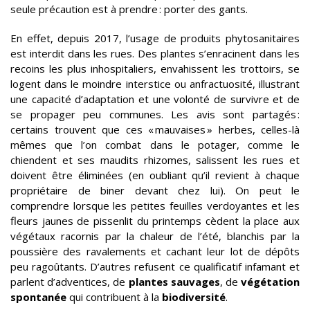
seule précaution est à prendre : porter des gants.
En effet, depuis 2017, l’usage de produits phytosanitaires
est interdit dans les rues. Des plantes s’enracinent dans les
recoins les plus inhospitaliers, envahissent les trottoirs, se
logent dans le moindre interstice ou anfractuosité, illustrant
une capacité d’adaptation et une volonté de survivre et de
se propager peu communes. Les avis sont partagés :
certains trouvent que ces « mauvaises » herbes, celles-là
mêmes que l’on combat dans le potager, comme le
chiendent et ses maudits rhizomes, salissent les rues et
doivent être éliminées (en oubliant qu’il revient à chaque
propriétaire de biner devant chez lui). On peut le
comprendre lorsque les petites feuilles verdoyantes et les
fleurs jaunes de pissenlit du printemps cèdent la place aux
végétaux racornis par la chaleur de l’été, blanchis par la
poussière des ravalements et cachant leur lot de dépôts
peu ragoûtants. D’autres refusent ce qualificatif infamant et
parlent d’adventices, de
plantes sauvages
, de
végétation
spontanée
qui contribuent à la
biodiversité
.