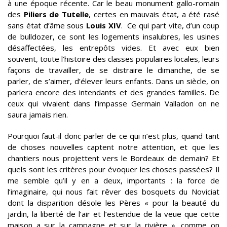
à une époque récente. Car le beau monument gallo-romain
des
Piliers de Tutelle
, certes en mauvais état, a été rasé
sans état d’âme sous
Louis XIV
. Ce qui part vite, d’un coup
de bulldozer, ce sont les logements insalubres, les usines
désaffectées, les entrepôts vides. Et avec eux bien
souvent, toute l’histoire des classes populaires locales, leurs
façons de travailler, de se distraire le dimanche, de se
parler, de s’aimer, d’élever leurs enfants. Dans un siècle, on
parlera encore des intendants et des grandes familles. De
ceux qui vivaient dans l’impasse Germain Valladon on ne
saura jamais rien.
Pourquoi faut-il donc parler de ce qui n’est plus, quand tant
de choses nouvelles captent notre attention, et que les
chantiers nous projettent vers le Bordeaux de demain? Et
quels sont les critères pour évoquer les choses passées? Il
me semble qu’il y en a deux, importants : la force de
l’imaginaire, qui nous fait rêver des bosquets du Noviciat
dont la disparition désole les Pères « pour la beauté du
jardin, la liberté de l’air et l’estendue de la veue que cette
maison a sur la campagne et sur la rivière », comme on