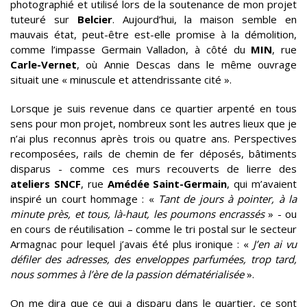
photographié et utilisé lors de la soutenance de mon projet
tuteuré sur
Belcier
. Aujourd’hui, la maison semble en
mauvais état, peut-être est-elle promise à la démolition,
comme l’impasse Germain Valladon, à côté du
MIN
, rue
Carle-Vernet
, où Annie Descas dans le même ouvrage
situait une « minuscule et attendrissante cité ».
Lorsque je suis revenue dans ce quartier arpenté en tous
sens pour mon projet, nombreux sont les autres lieux que je
n’ai plus reconnus après trois ou quatre ans. Perspectives
recomposées, rails de chemin de fer déposés, bâtiments
disparus - comme ces murs recouverts de lierre des
ateliers SNCF
, rue
Amédée Saint-Germain
, qui m’avaient
inspiré un court hommage : «
Tant de jours à pointer, à la
minute près, et tous, là-haut, les poumons encrassés
» - ou
en cours de réutilisation – comme le tri postal sur le secteur
Armagnac pour lequel j’avais été plus ironique : «
J’en ai vu
défiler des adresses, des enveloppes parfumées, trop tard,
nous sommes à l’ère de la passion dématérialisée
».
On me dira que ce qui a disparu dans le quartier, ce sont