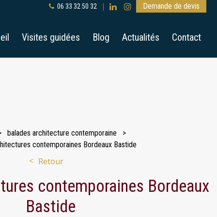
Demande de devis
06 33 32 50 32
eil
Visites guidées
Blog
Actualités
Contact
balades architecture contemporaine
chitectures contemporaines Bordeaux Bastide
Retour
ctures contemporaines Bordeaux
Bastide