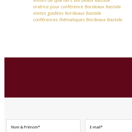
visites de quartiers Bordeaux Bastide
oratrice pour conférence Bordeaux Bastide
visites guidées Bordeaux Bastide
conférences thématiques Bordeaux Bastide