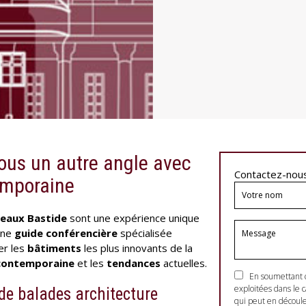
ous un autre angle avec
Contactez-nou
emporaine
deaux Bastide
sont une expérience unique
une
guide conférencière
spécialisée
er les
bâtiments
les plus innovants de la
 contemporaine
et les
tendances
actuelles.
En soumettant ce 
exploitées dans le
de balades architecture
qui peut en découle